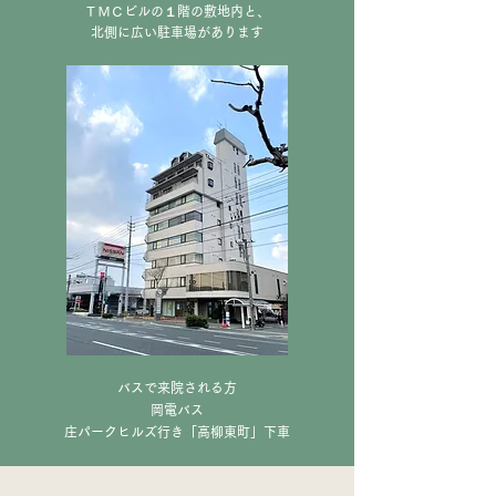
ＴＭＣビルの１階の敷地内と、
北側に広い駐車場があります
バスで来院される方
岡電バス
庄パークヒルズ行き「高柳東町」下車